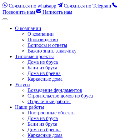
Связаться по whatsapp
Связаться по Telegram
Позвонить нам
Написать нам
Перейти
к
О компании
содержимому
О компании
(нажмите
Производство
Enter)
Вопросы и ответы
Важно знать заказчику
Типовые проекты
Дома из бруса
Бани из бруса
Дома из бревна
Каркасные дома
Услуги
Возведение фундаментов
Строительство домов из бруса
Отделочные работы
Наши работы
Построенные объекты
Дома из бруса
Бани из бруса
Дома из бревна
Каркасные дома