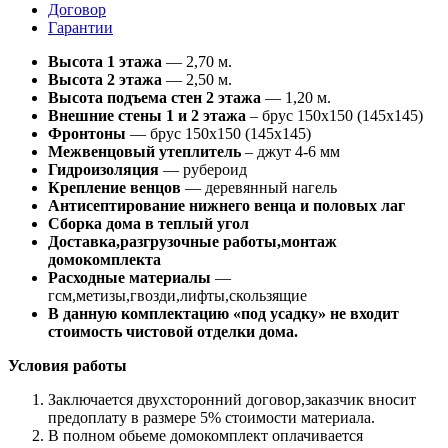
Договор
Гарантии
Высота 1 этажа
— 2,70 м.
Высота 2 этажа
— 2,50 м.
Высота подъема стен 2 этажа
— 1,20 м.
Внешние стены 1 и 2 этажа
– брус 150х150 (145х145)
Фронтоны
— брус 150х150 (145х145)
Межвенцовый утеплитель
– джут 4-6 мм
Гидроизоляция
— рубероид
Крепление венцов
— деревянный нагель
Антисептирование нижнего венца и половых лаг
Сборка дома в теплый угол
Доставка,разгрузочные работы,монтаж
домокомплекта
Расходные материалы
—
гсм,метизы,гвозди,лифты,скользящие
В данную комплектацию «под усадку» не входит
стоимость чистовой отделки дома.
Условия работы
Заключается двухсторонний договор,заказчик вносит
предоплату в размере 5% стоимости материала.
В полном обьеме домокомплект оплачивается