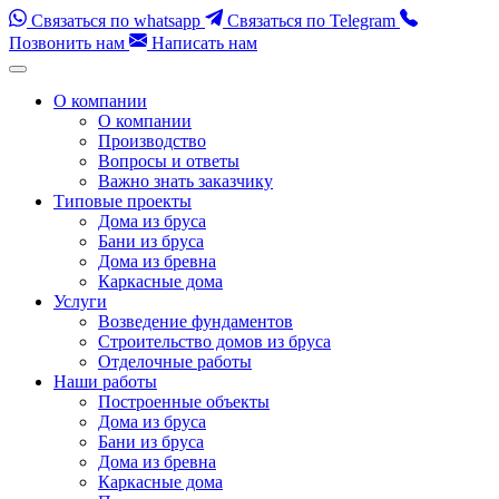
Связаться по whatsapp
Связаться по Telegram
Позвонить нам
Написать нам
Перейти
к
О компании
содержимому
О компании
(нажмите
Производство
Enter)
Вопросы и ответы
Важно знать заказчику
Типовые проекты
Дома из бруса
Бани из бруса
Дома из бревна
Каркасные дома
Услуги
Возведение фундаментов
Строительство домов из бруса
Отделочные работы
Наши работы
Построенные объекты
Дома из бруса
Бани из бруса
Дома из бревна
Каркасные дома