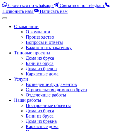
Связаться по whatsapp
Связаться по Telegram
Позвонить нам
Написать нам
Перейти
к
О компании
содержимому
О компании
(нажмите
Производство
Enter)
Вопросы и ответы
Важно знать заказчику
Типовые проекты
Дома из бруса
Бани из бруса
Дома из бревна
Каркасные дома
Услуги
Возведение фундаментов
Строительство домов из бруса
Отделочные работы
Наши работы
Построенные объекты
Дома из бруса
Бани из бруса
Дома из бревна
Каркасные дома