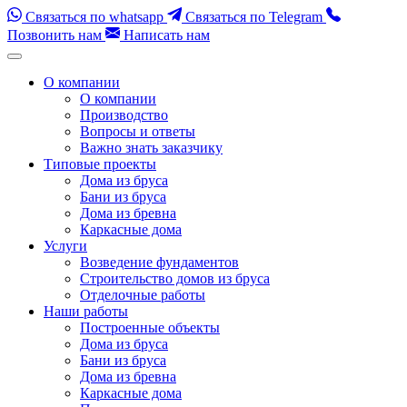
Связаться по whatsapp
Связаться по Telegram
Позвонить нам
Написать нам
Перейти
к
О компании
содержимому
О компании
(нажмите
Производство
Enter)
Вопросы и ответы
Важно знать заказчику
Типовые проекты
Дома из бруса
Бани из бруса
Дома из бревна
Каркасные дома
Услуги
Возведение фундаментов
Строительство домов из бруса
Отделочные работы
Наши работы
Построенные объекты
Дома из бруса
Бани из бруса
Дома из бревна
Каркасные дома