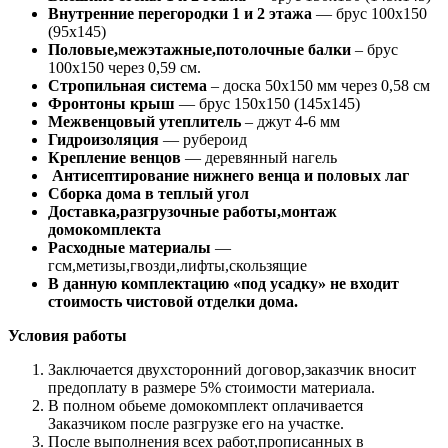
Внутренние перегородки 1 и 2 этажа
— брус 100х150
(95х145)
Половые,межэтажные,потолочные балки
– брус
100х150 через 0,59 см.
Стропильная система
– доска 50х150 мм через 0,58 см
Фронтоны крыш
— брус 150х150 (145х145)
Межвенцовый утеплитель
– джут 4-6 мм
Гидроизоляция
— рубероид
Крепление венцов
— деревянный нагель
Антисептирование нижнего венца и половых лаг
Сборка дома в теплый угол
Доставка,разгрузочные работы,монтаж
домокомплекта
Расходные материалы
—
гсм,метизы,гвозди,лифты,скользящие
В данную комплектацию «под усадку» не входит
стоимость чистовой отделки дома.
Условия работы
Заключается двухсторонний договор,заказчик вносит
предоплату в размере 5% стоимости материала.
В полном обьеме домокомплект оплачивается
Заказчиком после разгрузке его на участке.
После выполнения всех работ,прописанных в