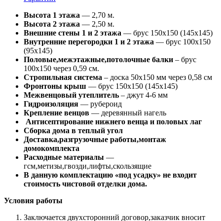
Высота 1 этажа
— 2,70 м.
Высота 2 этажа
— 2,50 м.
Внешние стены 1 и 2 этажа
— брус 150х150 (145х145)
Внутренние перегородки 1 и 2 этажа
— брус 100х150
(95х145)
Половые,межэтажные,потолочные балки
– брус
100х150 через 0,59 см.
Стропильная система
– доска 50х150 мм через 0,58 см
Фронтоны крыш
— брус 150х150 (145х145)
Межвенцовый утеплитель
– джут 4-6 мм
Гидроизоляция
— рубероид
Крепление венцов
— деревянный нагель
Антисептирование нижнего венца и половых лаг
Сборка дома в теплый угол
Доставка,разгрузочные работы,монтаж
домокомплекта
Расходные материалы
—
гсм,метизы,гвозди,лифты,скользящие
В данную комплектацию «под усадку» не входит
стоимость чистовой отделки дома.
Условия работы
Заключается двухсторонний договор,заказчик вносит