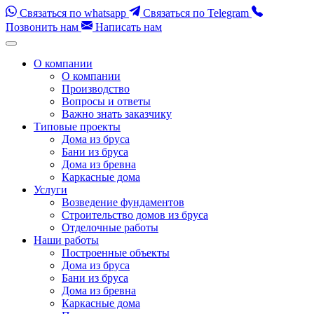
Связаться по whatsapp
Связаться по Telegram
Позвонить нам
Написать нам
Перейти
к
О компании
содержимому
О компании
(нажмите
Производство
Enter)
Вопросы и ответы
Важно знать заказчику
Типовые проекты
Дома из бруса
Бани из бруса
Дома из бревна
Каркасные дома
Услуги
Возведение фундаментов
Строительство домов из бруса
Отделочные работы
Наши работы
Построенные объекты
Дома из бруса
Бани из бруса
Дома из бревна
Каркасные дома