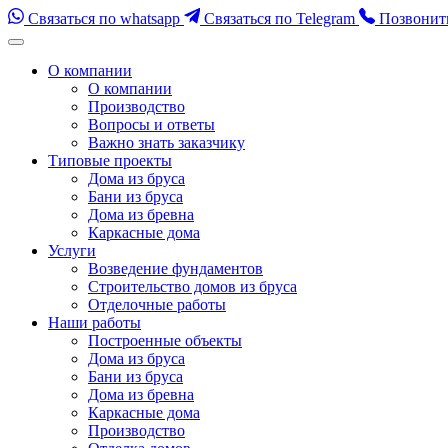
Связаться по whatsapp
Связаться по Telegram
Позвонит
Перейти
к
О компании
содержимому
О компании
(нажмите
Производство
Enter)
Вопросы и ответы
Важно знать заказчику
Типовые проекты
Дома из бруса
Бани из бруса
Дома из бревна
Каркасные дома
Услуги
Возведение фундаментов
Строительство домов из бруса
Отделочные работы
Наши работы
Построенные объекты
Дома из бруса
Бани из бруса
Дома из бревна
Каркасные дома
Производство