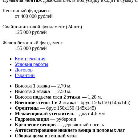
Сумма за монтаж
домокомплекта под усадку входит в сумму 
Ленточный фундамент
от 400 000 рублей
Свайно-винтовой фундамент (24 шт.)
125 000 рублей
Железобетонный фундамент
155 000 рублей
Комплектация
Условия работы
Договор
Гарантии
Высота 1 этажа
— 2,70 м.
Высота 2 этажа
— 2,50 м.
Высота подъема стен 2 этажа
— 1,20 м.
Внешние стены 1 и 2 этажа
– брус 150х150 (145х145)
Фронтоны
— брус 150х150 (145х145)
Межвенцовый утеплитель
– джут 4-6 мм
Гидроизоляция
— рубероид
Крепление венцов
— деревянный нагель
Антисептирование нижнего венца и половых лаг
Сборка дома в теплый угол