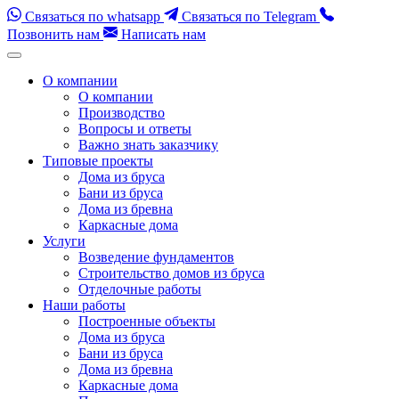
Связаться по whatsapp
Связаться по Telegram
Позвонить нам
Написать нам
Перейти
к
О компании
содержимому
О компании
(нажмите
Производство
Enter)
Вопросы и ответы
Важно знать заказчику
Типовые проекты
Дома из бруса
Бани из бруса
Дома из бревна
Каркасные дома
Услуги
Возведение фундаментов
Строительство домов из бруса
Отделочные работы
Наши работы
Построенные объекты
Дома из бруса
Бани из бруса
Дома из бревна
Каркасные дома