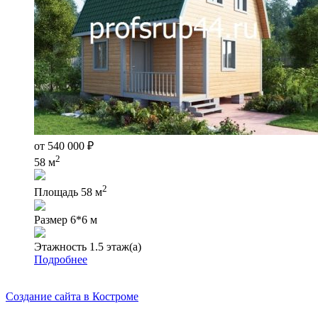
от
540 000
₽
2
58 м
2
Площадь
58 м
Размер
6*6 м
Этажность
1.5 этаж(а)
Подробнее
Создание сайта в Костроме