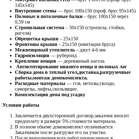
145х145)
Внутренние стены
— брус 100х150 (проф. брус 95х145)
Половые и потолочные балки
– брус 100х150 через
0,59 см
Стропильная система
– 50х150 (стропила, стойки,
ригеля)
Обрешетка крыши
– 25х150
Фронтоны крыши
– 25х150 (имитация бруса)
Межвенцовый утеплитель
– джут 4-6 мм
Гидроизоляция
— рубероид
Крепление венцов
— деревянный нагель
Антисептирование нижнего венца и половых лаг
Сборка дома в теплый угол,доставка,разгрузочные
работы,монтаж домокомплекта.
Расходные материалы
— гсм, метизы,гвозди,
саморезы, лифты,скользящие.
Комплектация дома под усадку
Условия работы
Заключается двухсторонний договор,заказчик вносит
предоплату в размере 5% стоимости материала.
В полном обьеме домокомплект оплачивается
Заказчиком после разгрузке его на участке.
После выполнения всех работ,прописанных в