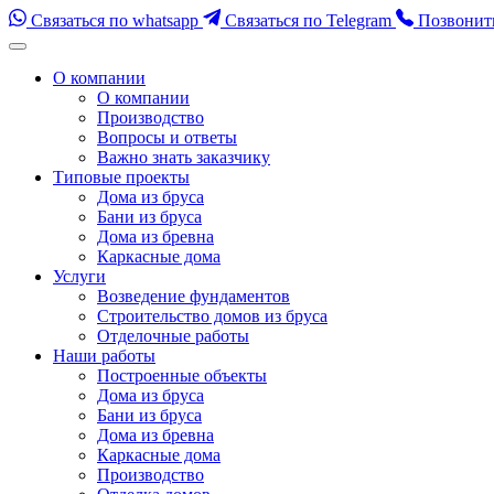
Связаться по whatsapp
Связаться по Telegram
Позвонит
Перейти
к
О компании
содержимому
О компании
(нажмите
Производство
Enter)
Вопросы и ответы
Важно знать заказчику
Типовые проекты
Дома из бруса
Бани из бруса
Дома из бревна
Каркасные дома
Услуги
Возведение фундаментов
Строительство домов из бруса
Отделочные работы
Наши работы
Построенные объекты
Дома из бруса
Бани из бруса
Дома из бревна
Каркасные дома
Производство