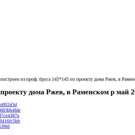
построен из проф. бруса 145*145 по проекту дома Ржев, в Рамен
 проекту дома Ржев, в Раменском р май 2
bff02d3d
683bb4fde
d7ce4387a
8416fc5bb
539fd