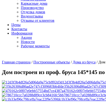
Каркасные дома
Производство
Отделка домов
Видеоотзывы
Отзывы от клиентов
Цены
Контакты
Информация
Акции
Новости
Рабочие моменты
Главная страница
/
Построенные объекты
/
Дома из бруса
/
Дом 
Дом построен из проф. бруса 145*145 по
12d3f3b4df26a5d06da9a75c
35b26306d86ad2e747cf309
470162c0ff07e0ebb57554b
786710ccc7a0288d89ce3cb
c1b33ef96c79fceffa7eac22f9e